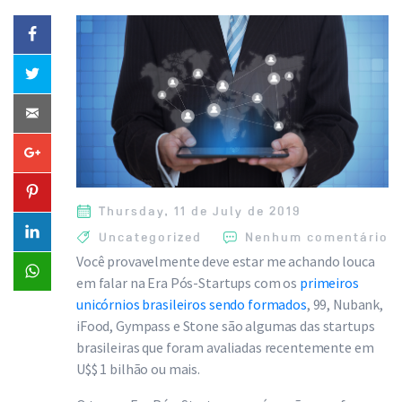
Thursday, 11 de July de 2019
Uncategorized
Nenhum comentário
Você provavelmente deve estar me achando louca
em falar na Era Pós-Startups com os
primeiros
unicórnios brasileiros sendo formados
, 99, Nubank,
iFood, Gympass e Stone são algumas das startups
brasileiras que foram avaliadas recentemente em
U$$ 1 bilhão ou mais.