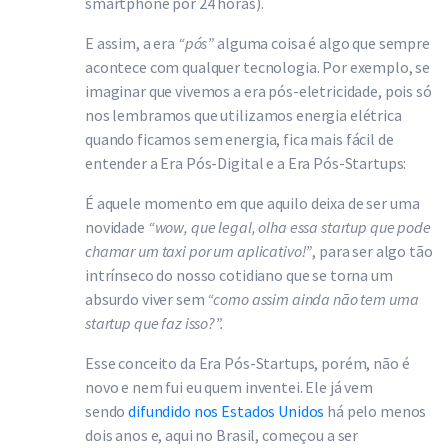
smartphone por 24 horas).
E assim, a era
“pós”
alguma coisa é algo que sempre
acontece com qualquer tecnologia. Por exemplo, se
imaginar que vivemos a era pós-eletricidade, pois só
nos lembramos que utilizamos energia elétrica
quando ficamos sem energia, fica mais fácil de
entender a Era Pós-Digital e a Era Pós-Startups:
É aquele momento em que aquilo deixa de ser uma
novidade
“wow, que legal, olha essa startup que pode
chamar um taxi por um aplicativo!”
, para ser algo tão
intrínseco do nosso cotidiano que se torna um
absurdo viver sem
“como assim ainda não tem uma
startup que faz isso?”.
Esse conceito da Era Pós-Startups, porém, não é
novo e nem fui eu quem inventei. Ele já vem
sendo
difundido nos Estados Unidos
há pelo menos
dois anos e, aqui no Brasil, começou a ser