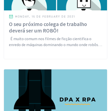
MONDAY, 15 DE FEBRUARY DE 2021
O seu próximo colega de trabalho
deverá ser um ROBÔ!
É muito comum nos filmes de ficção cientifica o
enredo de máquinas dominando o mundo onde robôs…