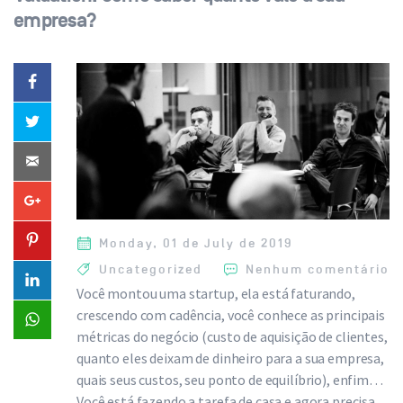
empresa?
Monday, 01 de July de 2019
Uncategorized
Nenhum comentário
Você montou uma startup, ela está faturando,
crescendo com cadência, você conhece as principais
métricas do negócio (custo de aquisição de clientes,
quanto eles deixam de dinheiro para a sua empresa,
quais seus custos, seu ponto de equilíbrio), enfim…
Você está fazendo a tarefa de casa e agora precisa