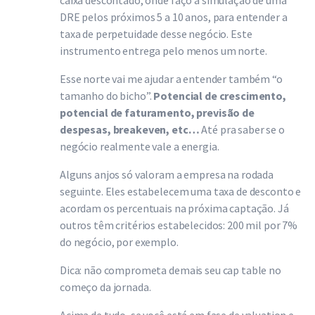
caixa descontado, onde faço a simulação de uma
DRE pelos próximos 5 a 10 anos, para entender a
taxa de perpetuidade desse negócio. Este
instrumento entrega pelo menos um norte.
Esse norte vai me ajudar a entender também “o
tamanho do bicho”.
Potencial de crescimento,
potencial de faturamento, previsão de
despesas, breakeven, etc…
Até pra saber se o
negócio realmente vale a energia.
Alguns anjos só valoram a empresa na rodada
seguinte. Eles estabelecem uma taxa de desconto e
acordam os percentuais na próxima captação. Já
outros têm critérios estabelecidos: 200 mil por 7%
do negócio, por exemplo.
Dica: não comprometa demais seu cap table no
começo da jornada.