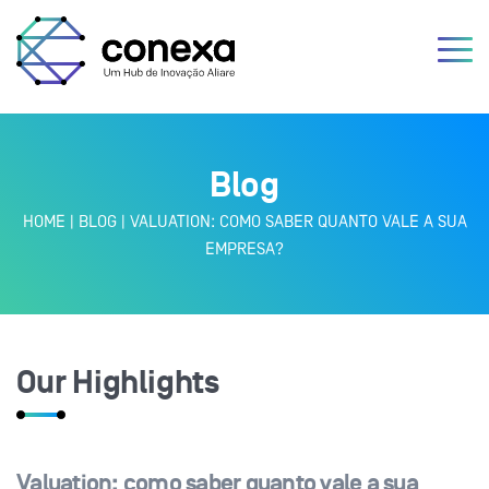
Blog
HOME
|
BLOG
|
VALUATION: COMO SABER QUANTO VALE A SUA
EMPRESA?
Our Highlights
Valuation: como saber quanto vale a sua