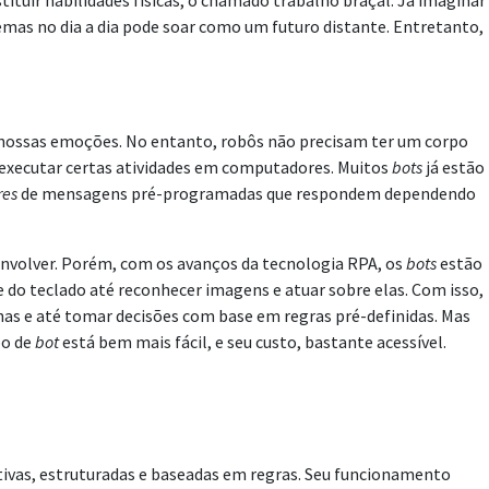
ituir habilidades físicas, o chamado trabalho braçal. Já imaginar
emas no dia a dia pode soar como um futuro distante. Entretanto,
 nossas emoções. No entanto, robôs não precisam ter um corpo
 executar certas atividades em computadores. Muitos
bots
já estão
res
de mensagens pré-programadas que respondem dependendo
envolver. Porém, com os avanços da tecnologia RPA, os
bots
estão
e do teclado até reconhecer imagens e atuar sobre elas. Com isso,
ilhas e até tomar decisões com base em regras pré-definidas. Mas
po de
bot
está bem mais fácil, e seu custo, bastante acessível.
itivas, estruturadas e baseadas em regras. Seu funcionamento