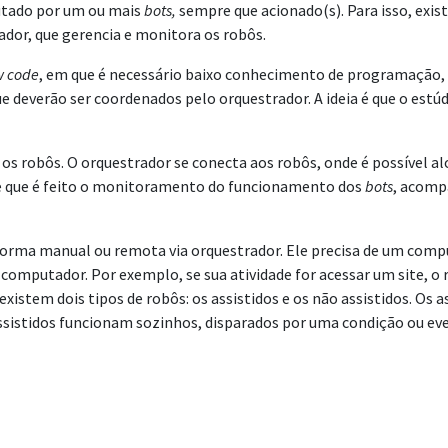
cutado por um ou mais
bots,
sempre que acionado(s). Para isso, exis
ador, que gerencia e monitora os robôs.
w code
, em que é necessário baixo conhecimento de programação, 
e deverão ser coordenados pelo orquestrador. A ideia é que o estúd
os robôs. O orquestrador se conecta aos robôs, onde é possível a
ele que é feito o monitoramento do funcionamento dos
bots
, acomp
forma manual ou remota via orquestrador. Ele precisa de um comp
mputador. Por exemplo, se sua atividade for acessar um site, o r
xistem dois tipos de robôs: os assistidos e os não assistidos. Os
sistidos funcionam sozinhos, disparados por uma condição ou eve