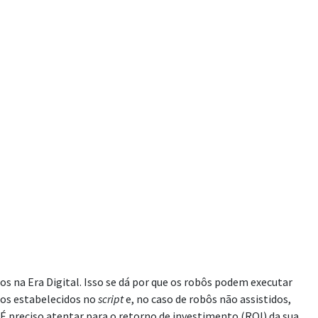
na Era Digital. Isso se dá por que os robôs podem executar
sos estabelecidos no
script
e, no caso de robôs não assistidos,
É preciso atentar para o retorno de investimento (ROI) da sua