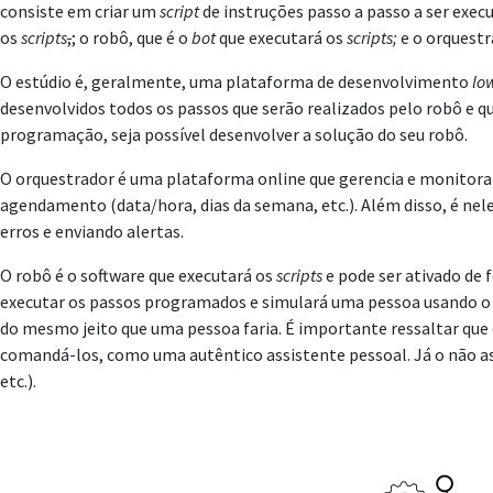
consiste em criar um
script
de instruções passo a passo a ser exe
os
scripts
,
; o robô, que é o
bot
que executará os
scripts
;
e o orquestr
O estúdio é, geralmente, uma plataforma de desenvolvimento
lo
desenvolvidos todos os passos que serão realizados pelo robô e qu
programação, seja possível desenvolver a solução do seu robô.
O orquestrador é uma plataforma online que gerencia e monitora 
agendamento (data/hora, dias da semana, etc.). Além disso, é n
erros e enviando alertas.
O robô é o software que executará os
scripts
e pode ser ativado de 
executar os passos programados e simulará uma pessoa usando o co
do mesmo jeito que uma pessoa faria. É importante ressaltar que e
comandá-los, como uma autêntico assistente pessoal. Já o não as
etc.).