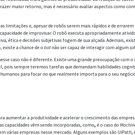
razer maior retorno, mas é necessário avaliar aspectos como com
as limitações e, apesar de robôs serem mais rápidos e de errare
 capacidade de improvisar. O robô executa apropriadamente ativi
iva, ética e decisões subjetivas fogem de sua alçada. Ademais, ex
 existe a chance de o
bot
não ser capaz de interagir com algum
so
nesse caso não é diferente. Existe uma grande preocupação com o
el, pois sempre teremos tarefas que demandam habilidades cogniti
s humanos para focar no que realmente importa para o seu negóci
a aumentar a produtividade e acelerar o crescimento das empresa
ovas capacidades vêm sendo incorporadas, como
,
é o caso do
Machin
stem várias empresas nesse mercado. Alguns exemplos são UiPath