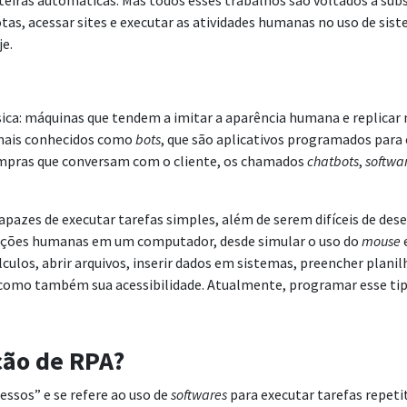
eiras automáticas. Mas todos esses trabalhos são voltados a subst
as, acessar sites e executar as atividades humanas no uso de sist
je.
ca: máquinas que tendem a imitar a aparência humana e replicar
 mais conhecidos como
bots
, que são aplicativos programados para
compras que conversam com o cliente, os chamados
chatbots
,
softwa
pazes de executar tarefas simples, além de serem difíceis de des
as ações humanas em um computador, desde simular o uso do
mouse
álculos, abrir arquivos, inserir dados em sistemas, preencher plan
como também sua acessibilidade. Atualmente, programar esse ti
ção de RPA?
ssos” e se refere ao uso de
softwares
para executar tarefas repet