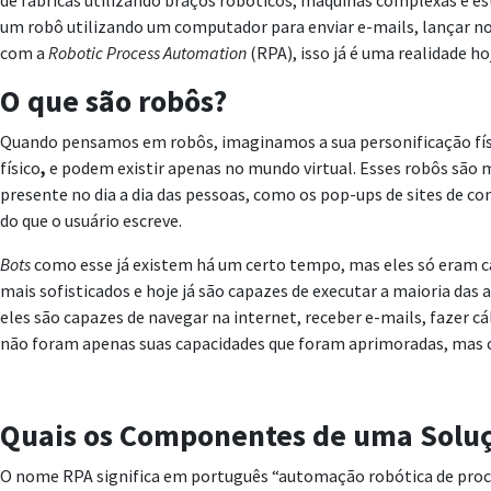
de fábricas utilizando braços robóticos, máquinas complexas e est
um robô utilizando um computador para enviar e-mails, lançar not
com a
Robotic Process Automation
(RPA), isso já é uma realidade ho
O que são robôs?
Quando pensamos em robôs, imaginamos a sua personificação físi
físico
,
e podem existir apenas no mundo virtual. Esses robôs são
presente no dia a dia das pessoas, como os pop-ups de sites de 
do que o usuário escreve.
Bots
como esse já existem há um certo tempo, mas eles só eram ca
mais sofisticados e hoje já são capazes de executar a maioria d
eles são capazes de navegar na internet, receber e-mails, fazer c
não foram apenas suas capacidades que foram aprimoradas, mas 
Quais os Componentes de uma Solu
O nome RPA significa em português “automação robótica de proce