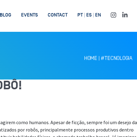
BLOG
EVENTS
CONTACT
PT
ES
EN
HOME
|
#TECNOLOGIA
OBÔ!
 agirem como humanos. Apesar de ficção, sempre foi um desejo da
atizados por robôs, principalmente processos produtivos dentro