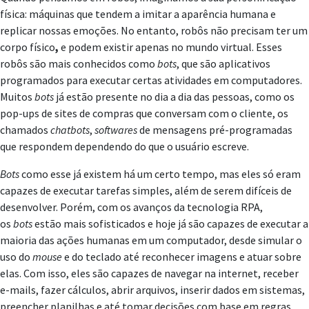
física: máquinas que tendem a imitar a aparência humana e
replicar nossas emoções. No entanto, robôs não precisam ter um
corpo físico
,
e podem existir apenas no mundo virtual. Esses
robôs são mais conhecidos como
bots
, que são aplicativos
programados para executar certas atividades em computadores.
Muitos
bots
já estão presente no dia a dia das pessoas, como os
pop-ups de sites de compras que conversam com o cliente, os
chamados
chatbots
,
softwares
de mensagens pré-programadas
que respondem dependendo do que o usuário escreve.
Bots
como esse já existem há um certo tempo, mas eles só eram
capazes de executar tarefas simples, além de serem difíceis de
desenvolver. Porém, com os avanços da tecnologia RPA,
os
bots
estão mais sofisticados e hoje já são capazes de executar a
maioria das ações humanas em um computador, desde simular o
uso do
mouse
e do teclado até reconhecer imagens e atuar sobre
elas. Com isso, eles são capazes de navegar na internet, receber
e-mails, fazer cálculos, abrir arquivos, inserir dados em sistemas,
preencher planilhas e até tomar decisões com base em regras