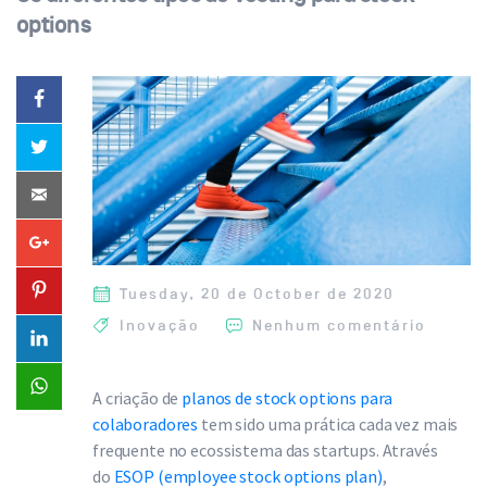
options
Tuesday, 20 de October de 2020
Inovação
Nenhum comentário
A criação de
planos de stock options para
colaboradores
tem sido uma prática cada vez mais
frequente no ecossistema das startups. Através
do
ESOP (employee stock options plan)
,