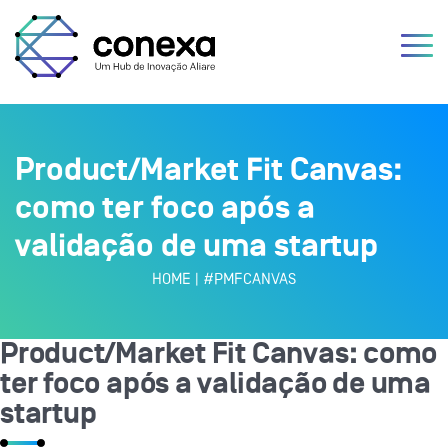
Product/Market Fit Canvas:
como ter foco após a
validação de uma startup
HOME
|
#PMFCANVAS
Product/Market Fit Canvas: como
ter foco após a validação de uma
startup