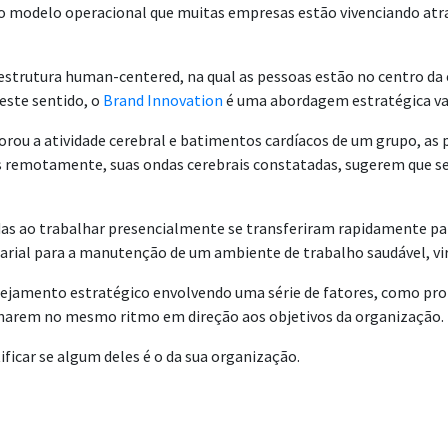
ovo modelo operacional que muitas empresas estão vivenciando at
estrutura human-centered, na qual as pessoas estão no centro da e
este sentido, o
Brand Innovation
é uma abordagem estratégica va
rou a atividade cerebral e batimentos cardíacos de um grupo, as 
remotamente, suas ondas cerebrais constatadas, sugerem que seja 
adas ao trabalhar presencialmente se transferiram rapidamente pa
rial para a manutenção de um ambiente de trabalho saudável, vir
nejamento estratégico envolvendo uma série de fatores, como prop
inharem no mesmo ritmo em direção aos objetivos da organização.
icar se algum deles é o da sua organização.