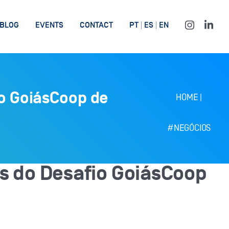
BLOG
EVENTS
CONTACT
PT
ES
EN
o GoiásCoop de
HOME
|
#NEGÓCIOS
s do Desafio GoiásCoop