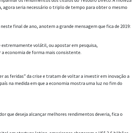
companhar os rendimentos dos títulos do Tesouro Direto. A moleza
a, agora seria necessário o triplo de tempo para obter o mesmo
 neste final de ano, anotem a grande mensagem que fica de 2019:
 é extremamente volátil, ou apostar em pesquisa,
r a economia de forma mais consistente.
s feridas” da crise e tratam de voltar a investir em inovação a
o país na medida em que a economia mostra uma luz no fim do
dor que deseja alcançar melhores rendimentos deveria, fica o