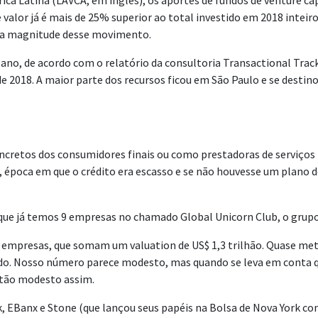
ca Latina (LAVCA, em inglês), os aportes de fundos de venture ca
valor já é mais de 25% superior ao total investido em 2018 inteir
er a magnitude desse movimento.
se ano, de acordo com o relatório da consultoria Transactional Tr
 2018. A maior parte dos recursos ficou em São Paulo e se destin
cretos dos consumidores finais ou como prestadoras de serviços 
, época em que o crédito era escasso e se não houvesse um plano 
e que já temos 9 empresas no chamado Global Unicorn Club, o grupo
18 empresas, que somam um valuation de US$ 1,3 trilhão. Quase 
ndo. Nosso número parece modesto, mas quando se leva em conta qu
 tão modesto assim.
, EBanx e Stone (que lançou seus papéis na Bolsa de Nova York co