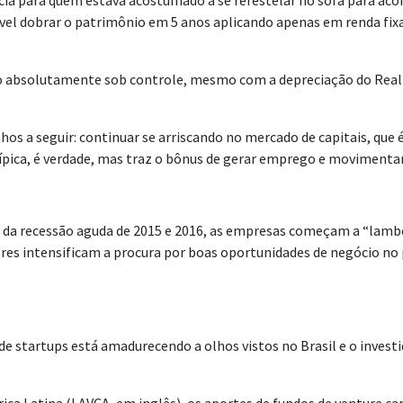
tícia para quem estava acostumado a se refestelar no sofá para a
sível dobrar o patrimônio em 5 anos aplicando apenas em renda fix
ação absolutamente sob controle, mesmo com a depreciação do Real
hos a seguir: continuar se arriscando no mercado de capitais, que
ípica, é verdade, mas traz o bônus de gerar emprego e movimenta
a recessão aguda de 2015 e 2016, as empresas começam a “lamber a
dores intensificam a procura por boas oportunidades de negócio n
 startups está amadurecendo a olhos vistos no Brasil e o investi