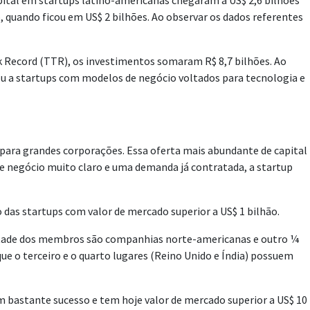
pital em startups latino-americanas chegaram a US$ 2,6 bilhões
o, quando ficou em US$ 2 bilhões. Ao observar os dados referentes
ack Record (TTR), os investimentos somaram R$ 8,7 bilhões. Ao
ou a startups com modelos de negócio voltados para tecnologia e
para grandes corporações. Essa oferta mais abundante de capital
de negócio muito claro e uma demanda já contratada, a startup
 das startups com valor de mercado superior a US$ 1 bilhão.
metade dos membros são companhias norte-americanas e outro ¼
e o terceiro e o quarto lugares (Reino Unido e Índia) possuem
m bastante sucesso e tem hoje valor de mercado superior a US$ 10