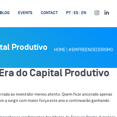
BLOG
EVENTS
CONTACT
PT
ES
EN
tal Produtivo
HOME
|
#EMPREENDEDORISMO
Era do Capital Produtivo
errada ao investidor menos atento. Quem ficar ancorado apenas
ram a surgir com maior força este ano e continuarão ganhando