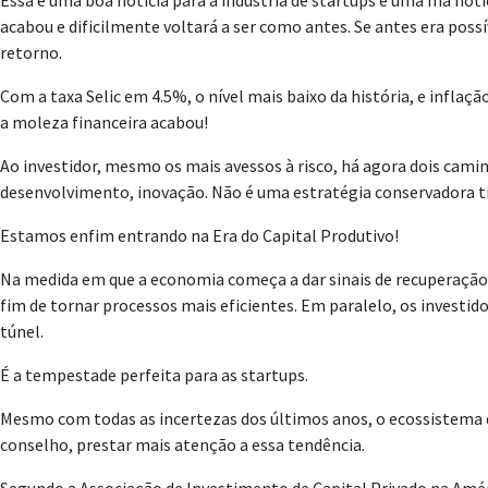
Essa é uma boa notícia para a indústria de startups e uma má no
acabou e dificilmente voltará a ser como antes. Se antes era pos
retorno.
Com a taxa Selic em 4.5%, o nível mais baixo da história, e infl
a moleza financeira acabou!
Ao investidor, mesmo os mais avessos à risco, há agora dois camin
desenvolvimento, inovação. Não é uma estratégia conservadora t
Estamos enfim entrando na Era do Capital Produtivo!
Na medida em que a economia começa a dar sinais de recuperação d
fim de tornar processos mais eficientes. Em paralelo, os investi
túnel.
É a tempestade perfeita para as startups.
Mesmo com todas as incertezas dos últimos anos, o ecossistema de
conselho, prestar mais atenção a essa tendência.