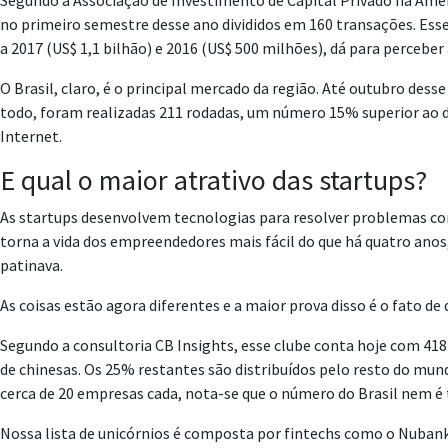
Segundo a Associação de Investimento de Capital Privado na Améri
no primeiro semestre desse ano divididos em 160 transações. Esse 
a 2017 (US$ 1,1 bilhão) e 2016 (US$ 500 milhões), dá para perceb
O Brasil, claro, é o principal mercado da região. Até outubro des
todo, foram realizadas 211 rodadas, um número 15% superior ao de
Internet.
E qual o maior atrativo das startups?
As startups desenvolvem tecnologias para resolver problemas con
torna a vida dos empreendedores mais fácil do que há quatro anos
patinava.
As coisas estão agora diferentes e a maior prova disso é o fato d
Segundo a consultoria CB Insights, esse clube conta hoje com 4
de chinesas. Os 25% restantes são distribuídos pelo resto do mu
cerca de 20 empresas cada, nota-se que o número do Brasil nem é
Nossa lista de unicórnios é composta por fintechs como o Nubank