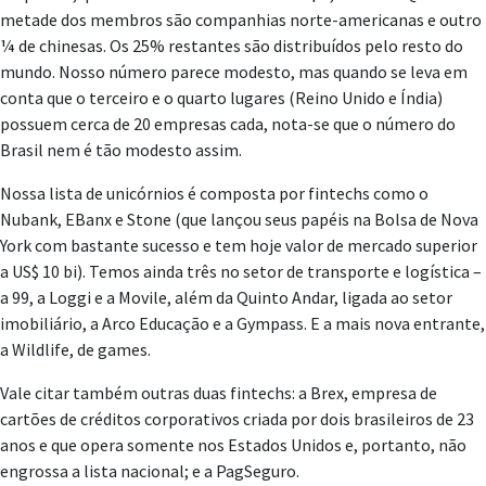
metade dos membros são companhias norte-americanas e outro
¼ de chinesas. Os 25% restantes são distribuídos pelo resto do
mundo. Nosso número parece modesto, mas quando se leva em
conta que o terceiro e o quarto lugares (Reino Unido e Índia)
possuem cerca de 20 empresas cada, nota-se que o número do
Brasil nem é tão modesto assim.
Nossa lista de unicórnios é composta por fintechs como o
Nubank, EBanx e Stone (que lançou seus papéis na Bolsa de Nova
York com bastante sucesso e tem hoje valor de mercado superior
a US$ 10 bi). Temos ainda três no setor de transporte e logística –
a 99, a Loggi e a Movile, além da Quinto Andar, ligada ao setor
imobiliário, a Arco Educação e a Gympass. E a mais nova entrante,
a Wildlife, de games.
Vale citar também outras duas fintechs: a Brex, empresa de
cartões de créditos corporativos criada por dois brasileiros de 23
anos e que opera somente nos Estados Unidos e, portanto, não
engrossa a lista nacional; e a PagSeguro.