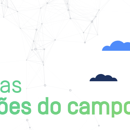
as
ões do camp