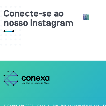
Conecte-se ao
nosso Instagram
© Copyright 2026 - Conexa - Um Hub de Inovação Aliare - To