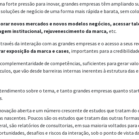
a forte pressão para inovar, grandes empresas têm ampliando su
 soluções de negócio de uma forma mais rápida e barata, sem colo
lorar novos mercados e novos modelos negócios, acessar tal
agem institucional, rejuvenescimento da marca,
etc.
 através da interação com as grandes empresas e o acesso a seus
rar exposição da marca e cases
, importantes para a credibilida
 complementaridade de competências, suficientes para gerar val
ulos, que vão desde barreiras internas inerentes à estrutura das e
entendimento sobre o tema, e tanto grandes empresas quanto star
s.
novação aberta e um número crescente de estudos que tratam do co
s nascentes. Poucos são os estudos que tratam das outras formas
al, são relatórios de consultorias, em sua maioria voltados para
tunidades, desafios e riscos da interação, sob o ponto de vista d