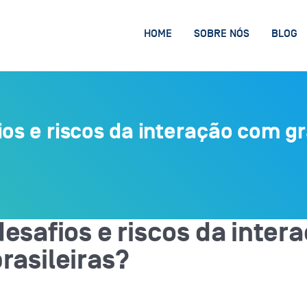
HOME
SOBRE NÓS
BLOG
ios e riscos da interação com 
desafios e riscos da inte
rasileiras?