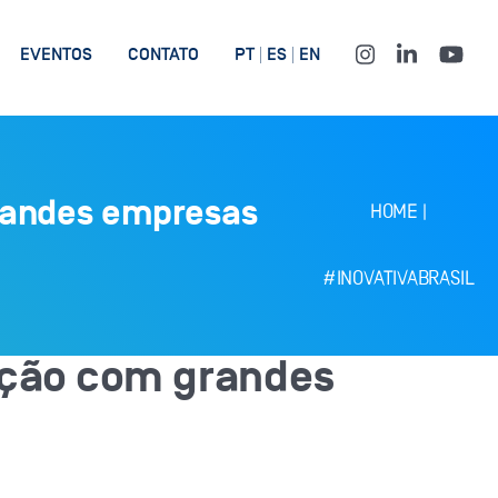
EVENTOS
CONTATO
PT
ES
EN
grandes empresas
HOME
|
#INOVATIVABRASIL
ração com grandes