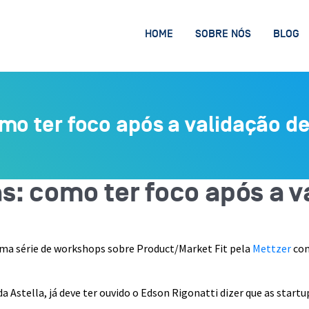
HOME
SOBRE NÓS
BLOG
mo ter foco após a validação d
s: como ter foco após a 
uma série de workshops sobre Product/Market Fit pela
Mettzer
co
a Astella, já deve ter ouvido o Edson Rigonatti dizer que as start