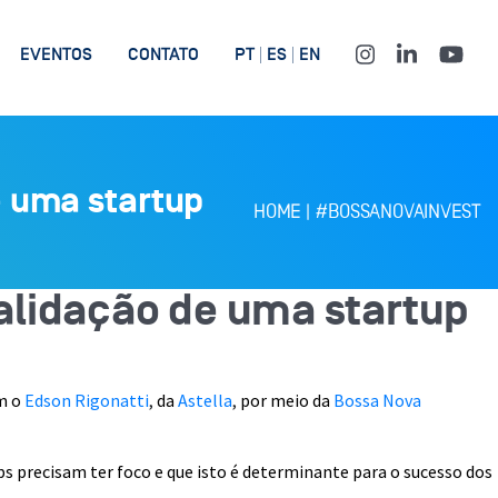
EVENTOS
CONTATO
PT
ES
EN
e uma startup
HOME
|
#BOSSANOVAINVEST
validação de uma startup
m o
Edson Rigonatti
,
da
Astella
,
por meio da
Bossa Nova
ups precisam ter foco e que isto é determinante para o sucesso dos