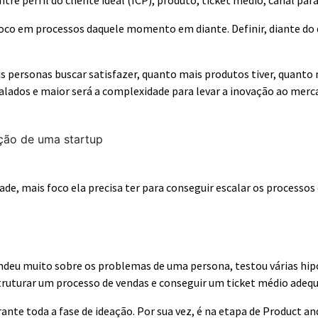
ntre perfil do cliente ideal (ICP), produto, ticket médio, canal pa
 foco em processos daquele momento em diante. Definir, diante do q
 personas buscar satisfazer, quanto mais produtos tiver, quanto m
calados e maior será a complexidade para levar a inovação ao merc
ade, mais foco ela precisa ter para conseguir escalar os processo
endeu muito sobre os problemas de uma persona, testou várias hip
struturar um processo de vendas e conseguir um ticket médio adeq
ante toda a fase de ideação. Por sua vez, é na etapa de Product a