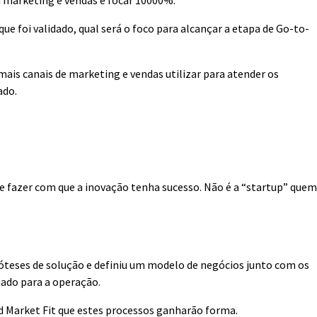
ra marketing e vendas e focar 10000%.
ue foi validado, qual será o foco para alcançar a etapa de Go-to-
ais canais de marketing e vendas utilizar para atender os
ado.
s e fazer com que a inovação tenha sucesso. Não é a “startup” quem
óteses de solução e definiu um modelo de negócios junto com os
uado para a operação.
nd Market Fit que estes processos ganharão forma.