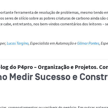
mportante ferramenta de resolução de problemas, mesmo tendo em 
 seres de silício sobre as pobres criaturas de carbono ainda são o
te cabe, entretanto, nos bem-vindos comentários dos leitores – s
oper,
Lucas Targino
, Especialista em Automação e
Gilmar Pontes
, Esp
blog do P4pro – Organização e Projetos. C
o Medir Sucesso e Constr
ncias, comportamentos ou variáveis do negócio. Em outras palavra