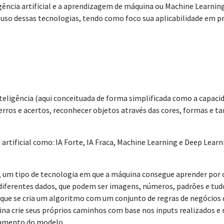
ncia artificial e a aprendizagem de máquina ou Machine Learning,
o uso dessas tecnologias, tendo como foco sua aplicabilidade em p
de inteligência (aqui conceituada de forma simplificada como a c
ros e acertos, reconhecer objetos através das cores, formas e 
tificial como: IA Forte, IA Fraca, Machine Learning e Deep Learni
al, um tipo de tecnologia em que a máquina consegue aprender por
iferentes dados, que podem ser imagens, números, padrões e tudo 
 se cria um algoritmo com um conjunto de regras de negócios do 
na crie seus próprios caminhos com base nos inputs realizados e 
namento do modelo.