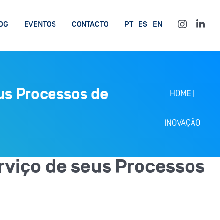
OG
EVENTOS
CONTACTO
PT
ES
EN
eus Processos de
HOME
|
INOVAÇÃO
serviço de seus Processos