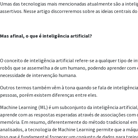
Umas das tecnologias mais mencionadas atualmente são a inteligê
assertivos. Nesse artigo discorreremos sobre as ideias centrais d
Mas afinal, o que é inteligência artificial?
O conceito de inteligência artificial refere-se a qualquer tipo 
robôs que se assemelha a de um humano, podendo aprender com er
necessidade de intervenção humana.
Outros termos também vêm à tona quando se fala de inteligência ar
pessoas, porém existem diferenças entre eles.
Machine Learning (ML) é um subconjunto da inteligência artifici
aprende com as respostas esperadas através de associações com d
memória. Em resumo, diferentemente do método tradicional em que
analisados, a tecnologia de Machine Learning permite que a máqui
isso que é fundamental fornecer um conjunto de dados para trei