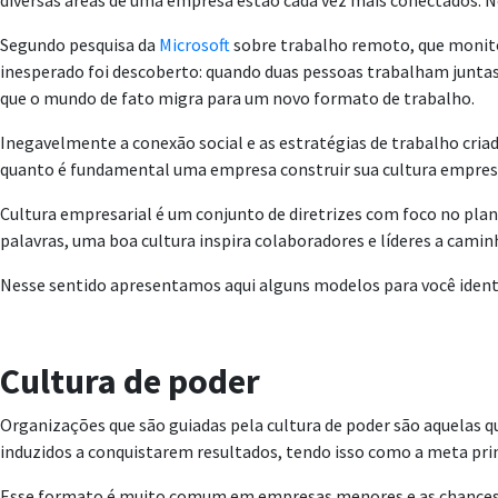
diversas áreas de uma empresa estão cada vez mais conectados. N
Segundo pesquisa da
Microsoft
sobre trabalho remoto, que monito
inesperado foi descoberto: quando duas pessoas trabalham juntas 
que o mundo de fato migra para um novo formato de trabalho.
Inegavelmente a conexão social e as estratégias de trabalho cri
quanto é fundamental uma empresa construir sua cultura empresa
Cultura empresarial é um conjunto de diretrizes com foco no pla
palavras, uma boa cultura inspira colaboradores e líderes a cam
Nesse sentido apresentamos aqui alguns modelos para você identif
Cultura de poder
Organizações que são guiadas pela cultura de poder são aquelas 
induzidos a conquistarem resultados, tendo isso como a meta prin
Esse formato é muito comum em empresas menores e as chances de