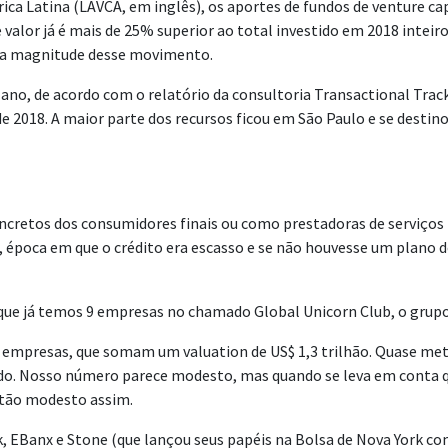
ca Latina (LAVCA, em inglês), os aportes de fundos de venture ca
valor já é mais de 25% superior ao total investido em 2018 inteir
er a magnitude desse movimento.
se ano, de acordo com o relatório da consultoria Transactional Tr
 2018. A maior parte dos recursos ficou em São Paulo e se destin
cretos dos consumidores finais ou como prestadoras de serviços 
, época em que o crédito era escasso e se não houvesse um plano 
e que já temos 9 empresas no chamado Global Unicorn Club, o grupo
18 empresas, que somam um valuation de US$ 1,3 trilhão. Quase 
ndo. Nosso número parece modesto, mas quando se leva em conta qu
 tão modesto assim.
, EBanx e Stone (que lançou seus papéis na Bolsa de Nova York co