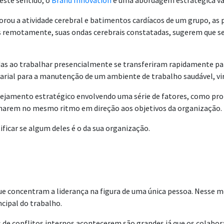
este sentido, o
Brand Innovation
é uma abordagem estratégica va
rou a atividade cerebral e batimentos cardíacos de um grupo, as 
remotamente, suas ondas cerebrais constatadas, sugerem que seja 
adas ao trabalhar presencialmente se transferiram rapidamente pa
rial para a manutenção de um ambiente de trabalho saudável, vir
nejamento estratégico envolvendo uma série de fatores, como prop
inharem no mesmo ritmo em direção aos objetivos da organização.
icar se algum deles é o da sua organização.
que concentram a liderança na figura de uma única pessoa. Nesse
cipal do trabalho.
 conflitos internos acontecerem são grandes já que os colabora