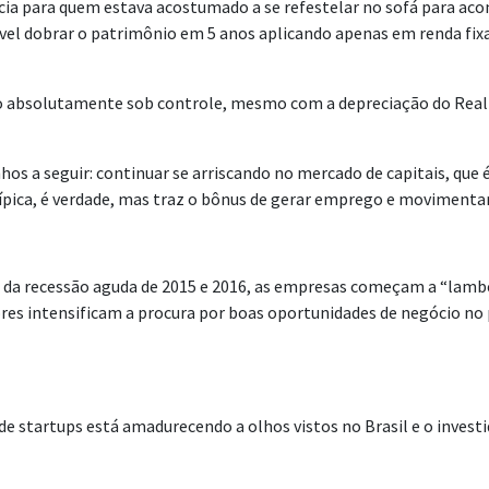
tícia para quem estava acostumado a se refestelar no sofá para a
sível dobrar o patrimônio em 5 anos aplicando apenas em renda fix
ação absolutamente sob controle, mesmo com a depreciação do Real
hos a seguir: continuar se arriscando no mercado de capitais, que
ípica, é verdade, mas traz o bônus de gerar emprego e movimenta
a recessão aguda de 2015 e 2016, as empresas começam a “lamber a
dores intensificam a procura por boas oportunidades de negócio n
 startups está amadurecendo a olhos vistos no Brasil e o investi