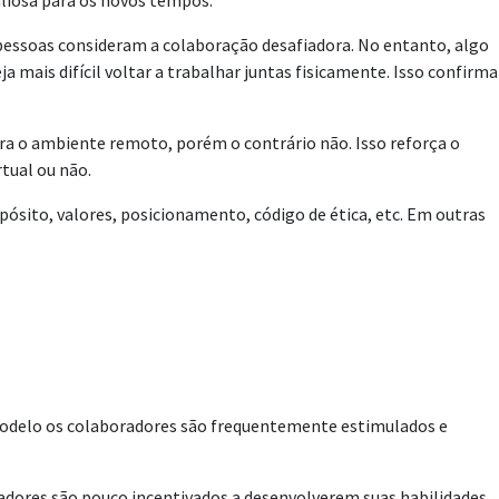
liosa para os novos tempos.
pessoas consideram a colaboração desafiadora. No entanto, algo
mais difícil voltar a trabalhar juntas fisicamente. Isso confirma
ra o ambiente remoto, porém o contrário não. Isso reforça o
tual ou não.
ósito, valores, posicionamento, código de ética, etc. Em outras
 modelo os colaboradores são frequentemente estimulados e
dores são pouco incentivados a desenvolverem suas habilidades.