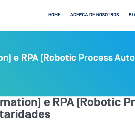
HOME
ACERCA DE NOSOTROS
BL
on) e RPA (Robotic Process Auto
omation) e RPA (Robotic P
taridades