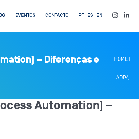
OG
EVENTOS
CONTACTO
PT
ES
EN
mation) – Diferenças e
HOME
|
#DPA
rocess Automation) –