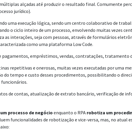
últiplas alçadas até produzir o resultado final. Comumente perc
cesso jurídico).
o uma execução lógica, sendo um centro colaborativo de trabalho
do o ciclo inteiro de um processo, envolvendo muitas vezes cente
a as interações, seja com pessoas, através de formulários eletrôn
, caracterizada como uma plataforma Low Code.
 pagamentos, empréstimos, vendas, contratações, tratamento de 
inas repetitivas e onerosas, muitas vezes executadas por uma me
o do tempo e custo desses procedimentos, possibilitando o direci
 funcionários.
s de contas, atualização de extrato bancário, verificação de inf
 um processo de negócio
enquanto o RPA
robotiza um proced
uem funcionalidades de robotização e vice-versa, mas, no atual 
aixo: