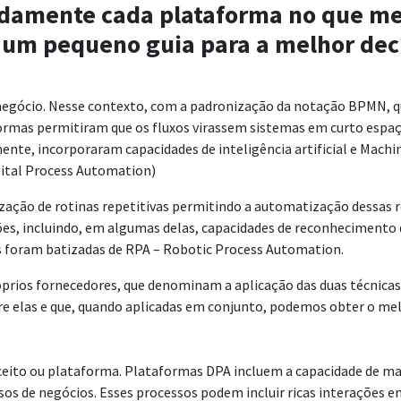
adamente cada plataforma no que mel
r um pequeno guia para a melhor dec
 negócio. Nesse contexto, com a padronização da notação BPMN, 
mas permitiram que os fluxos virassem sistemas em curto espaç
nte, incorporaram capacidades de inteligência artificial e Mach
ital Process Automation)
zação de rotinas repetitivas permitindo a automatização dessas
ções, incluindo, em algumas delas, capacidades de reconhecimento
s foram batizadas de RPA – Robotic Process Automation.
róprios fornecedores, que denominam a aplicação das duas técnic
re elas e que, quando aplicadas em conjunto, podemos obter o me
conceito ou plataforma. Plataformas DPA incluem a capacidade de 
s de negócios. Esses processos podem incluir ricas interações e