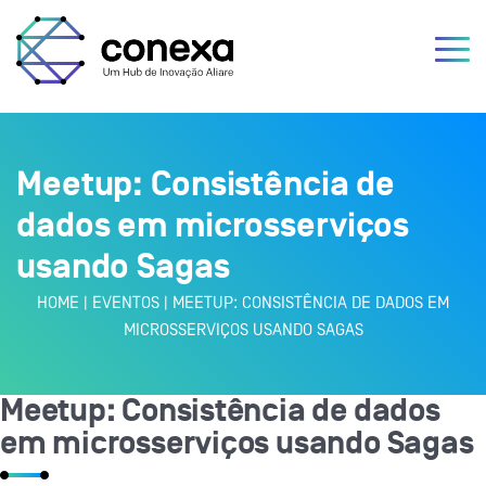
Meetup: Consistência de
dados em microsserviços
usando Sagas
HOME
|
EVENTOS
|
MEETUP: CONSISTÊNCIA DE DADOS EM
MICROSSERVIÇOS USANDO SAGAS
Meetup: Consistência de dados
em microsserviços usando Sagas