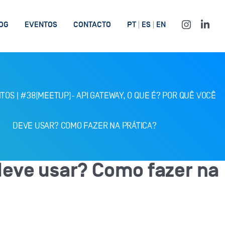
OG
EVENTOS
CONTACTO
PT
ES
EN
TOS
|
#38[MEETUP]- API GATEWAY, O QUE É? POR QUÊ VOCÊ
DEVE USAR? COMO FAZER NA PRÁTICA?
deve usar? Como fazer na