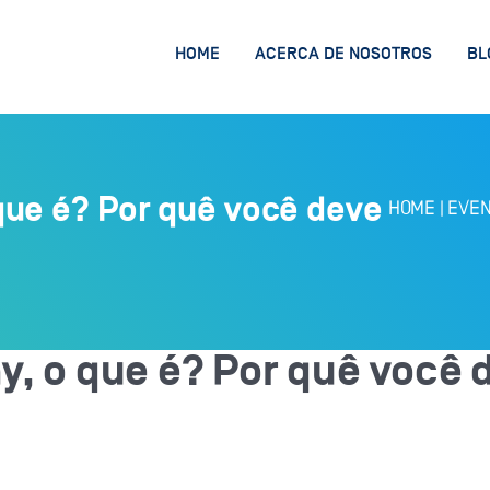
HOME
ACERCA DE NOSOTROS
BL
que é? Por quê você deve
HOME
|
EVEN
, o que é? Por quê você 